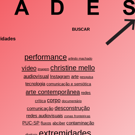
vidades
performance
arlindo machado
christine mello
vídeo
imagem
audiovisual
Instagram
arte
pesquisa
tecnologia
comunicação e semiótica
arte contemporânea
redes
corpo
crítica
documentário
desconstrução
comunicação
redes audiovisuais
zonas fronteiriças
PUC-SP
contaminação
fluxos
abciber
extremidades
digitais