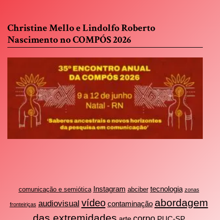
Christine Mello e Lindolfo Roberto
Nascimento no COMPÓS 2026
Instagram
tecnologia
comunicação e semiótica
abciber
zonas
abordagem
vídeo
audiovisual
contaminação
fronteiriças
das extremidades
corpo
arte
PUC-SP