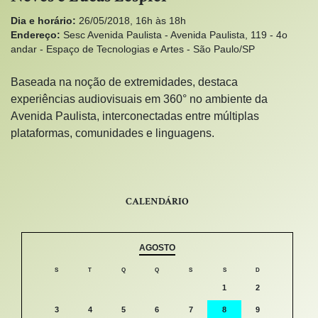
Dia e horário:
26/05/2018, 16h às 18h
Endereço:
Sesc Avenida Paulista - Avenida Paulista, 119 - 4o
andar - Espaço de Tecnologias e Artes - São Paulo/SP
Baseada na noção de extremidades, destaca
experiências audiovisuais em 360° no ambiente da
Avenida Paulista, interconectadas entre múltiplas
plataformas, comunidades e linguagens.
CALENDÁRIO
AGOSTO
S
T
Q
Q
S
S
D
1
2
3
4
5
6
7
8
9