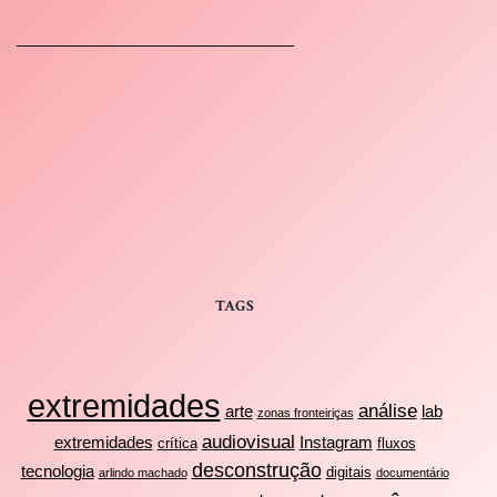
TAGS
extremidades
análise
arte
lab
zonas fronteiriças
audiovisual
extremidades
Instagram
crítica
fluxos
desconstrução
tecnologia
digitais
arlindo machado
documentário