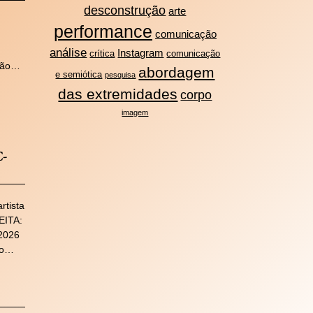
desconstrução
arte
performance
comunicação
análise
Instagram
crítica
comunicação
 São…
abordagem
e semiótica
pesquisa
das extremidades
corpo
imagem
C-
rtista
EITA:
2026
ão…