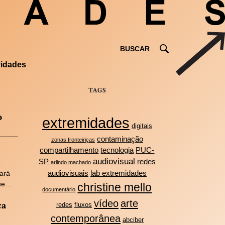
vidades
TAGS
o
extremidades
digitais
contaminação
zonas fronteiriças
compartilhamento
tecnologia
PUC-
audiovisual
SP
redes
:
arlindo machado
audiovisuais
lab extremidades
tará
que…
christine mello
documentário
vídeo
arte
ca
redes
fluxos
contemporânea
abciber