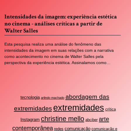
Intensidades da imagem: experiência estética
no cinema - análises críticas a partir de
Walter Salles
Esta pesquisa realiza uma análise do fenômeno das
intensidades da imagem em suas relações com a narrativa
como acontecimento no cinema de Walter Salles pela
perspectiva da experiência estética. Assinalamos como…
abordagem das
tecnologia
arlindo machado
extremidades
extremidades
crítica
christine mello
arte
Instagram
abciber
contemporânea
comunicação
redes
comunicação e