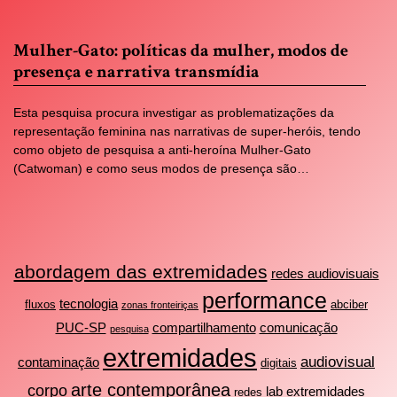
Mulher-Gato: políticas da mulher, modos de
presença e narrativa transmídia
Esta pesquisa procura investigar as problematizações da
representação feminina nas narrativas de super-heróis, tendo
como objeto de pesquisa a anti-heroína Mulher-Gato
(Catwoman) e como seus modos de presença são…
abordagem das extremidades
redes audiovisuais
performance
tecnologia
fluxos
abciber
zonas fronteiriças
PUC-SP
compartilhamento
comunicação
pesquisa
extremidades
audiovisual
contaminação
digitais
arte contemporânea
corpo
lab extremidades
redes