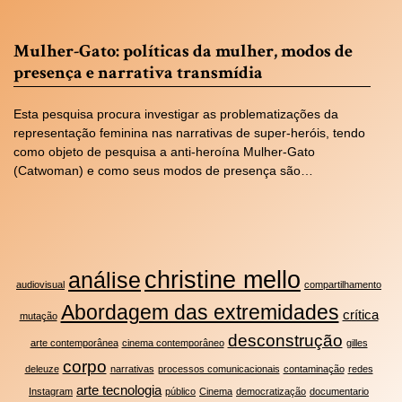
Mulher-Gato: políticas da mulher, modos de
presença e narrativa transmídia
Esta pesquisa procura investigar as problematizações da
representação feminina nas narrativas de super-heróis, tendo
como objeto de pesquisa a anti-heroína Mulher-Gato
(Catwoman) e como seus modos de presença são…
christine mello
análise
audiovisual
compartilhamento
Abordagem das extremidades
crítica
mutação
desconstrução
arte contemporânea
cinema contemporâneo
gilles
corpo
deleuze
narrativas
processos comunicacionais
contaminação
redes
arte tecnologia
Instagram
público
Cinema
democratização
documentario