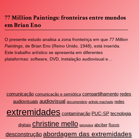
77 Million Paintings: fronteiras entre mundos
em Brian Eno
O presente estudo analisa a zona fronteiriça em que
77 Million
Paintings
, de Brian Eno (Reino Unido, 1948), está inserida.
Este trabalho artístico se apresenta em diferentes
plataformas: software, DVD, instalação audiovisual e…
comunicação
compartilhamento
redes
comunicação e semiótica
audiovisual
audiovisuais
redes
documentário
arlindo machado
extremidades
contaminação
PUC-SP
tecnologia
christine mello
digitais
abciber
fluxos
pesquisa
abordagem das extremidades
desconstrução