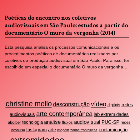
Poéticas do encontro nos coletivos
audiovisuais em São Paulo: estudos a partir do
documentário O muro da vergonha (2014)
Esta pesquisa analisa os processos comunicacionais e os
procedimentos poéticos de documentários realizados por
coletivos de produção audiovisual em São Paulo. Para isso, foi
escolhido em especial o documentário O muro da vergonha…
christine mello
vídeo
desconstrução
redes
digitais
arte contemporânea
audiovisuais
lab extremidades
análise
audiovisual
tecnologia
PUC-SP
abciber
fluxos
redes
Instagram
arte
contaminação
pesquisa
imagem
zonas fronteiriças