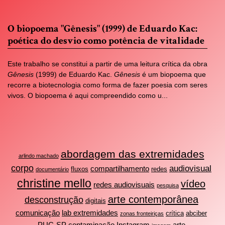
O biopoema "Gênesis" (1999) de Eduardo Kac:
poética do desvio como potência de vitalidade
Este trabalho se constitui a partir de uma leitura crítica da obra
Gênesis
(1999) de Eduardo Kac.
Gênesis
é um biopoema que
recorre a biotecnologia como forma de fazer poesia com seres
vivos. O biopoema é aqui compreendido como u...
abordagem das extremidades
arlindo machado
corpo
audiovisual
compartilhamento
fluxos
redes
documentário
christine mello
vídeo
redes audiovisuais
pesquisa
arte contemporânea
desconstrução
digitais
comunicação
lab extremidades
crítica
abciber
zonas fronteiriças
PUC-SP
contaminação
Instagram
arte