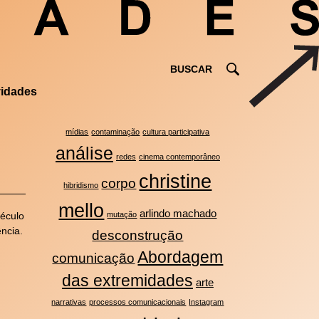
vidades
mídias
contaminação
cultura participativa
análise
redes
cinema contemporâneo
christine
corpo
hibridismo
mello
arlindo machado
século
mutação
ncia.
desconstrução
Abordagem
comunicação
das extremidades
arte
narrativas
processos comunicacionais
Instagram