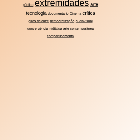
extremidades
arte
público
tecnologia
crítica
documentario
Cinema
gilles deleuze
democratização
audiovisual
convergência midiática
arte contemporânea
compartilhamento