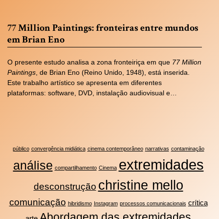
77 Million Paintings: fronteiras entre mundos
em Brian Eno
O presente estudo analisa a zona fronteiriça em que
77 Million
Paintings
, de Brian Eno (Reino Unido, 1948), está inserida.
Este trabalho artístico se apresenta em diferentes
plataformas: software, DVD, instalação audiovisual e…
público
convergência midiática
cinema contemporâneo
narrativas
contaminação
extremidades
análise
compartilhamento
Cinema
christine mello
desconstrução
comunicação
crítica
hibridismo
Instagram
processos comunicacionais
Abordagem das extremidades
arte